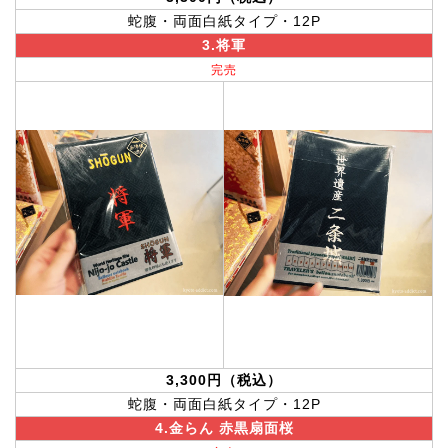
蛇腹・両面白紙タイプ・12P
3.将軍
完売
3,300円（税込）
蛇腹・両面白紙タイプ・12P
4.金らん 赤黒扇面桜