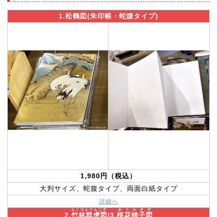
1.松鶴図(朱印帳・蛇腹タイプ)
1,980円（税込）
大判サイズ、蛇腹タイプ、両面白紙タイプ
詳細へ
ちくりんぐんこず
おうかきず
2.
竹林群虎図
/3.
桜花雉子図