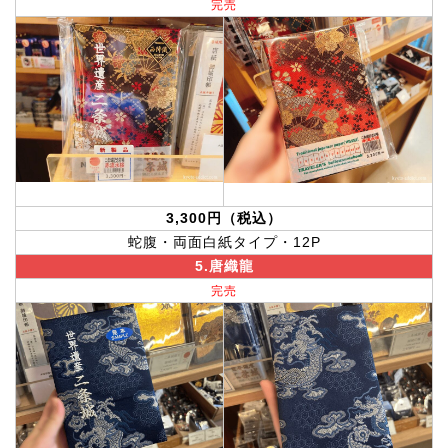
完売
3,300円（税込）
蛇腹・両面白紙タイプ・12P
5.唐織龍
完売