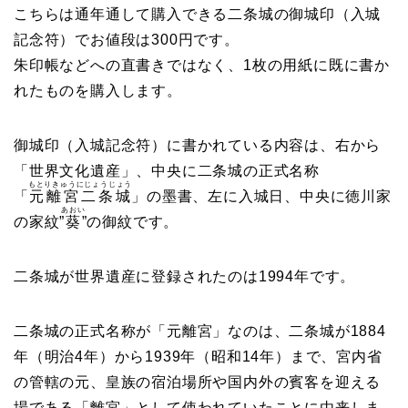
こちらは通年通して購入できる二条城の御城印（入城
記念符）でお値段は300円です。
朱印帳などへの直書きではなく、1枚の用紙に既に書か
れたものを購入します。
御城印（入城記念符）に書かれている内容は、右から
「世界文化遺産」、中央に二条城の正式名称
もとりきゅうにじょうじょう
「
元離宮二条城
」の墨書、左に入城日、中央に徳川家
あおい
の家紋”
葵
”の御紋です。
二条城が世界遺産に登録されたのは1994年です。
二条城の正式名称が「元離宮」なのは、二条城が1884
年（明治4年）から1939年（昭和14年）まで、宮内省
の管轄の元、皇族の宿泊場所や国内外の賓客を迎える
場である「離宮」として使われていたことに由来しま