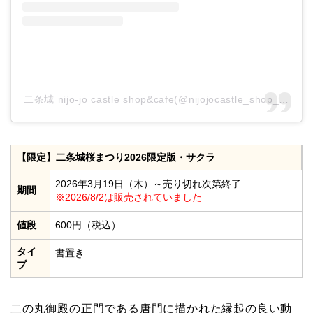
二条城 nijo-jo castle shop&cafe(@nijojocastle_shop_
【限定】二条城桜まつり2026限定版・サクラ
2026年3月19日（木）～売り切れ次第終了
期間
※2026/8/2は販売されていました
値段
600円（税込）
タイ
書置き
プ
二の丸御殿の正門である唐門に描かれた縁起の良い動