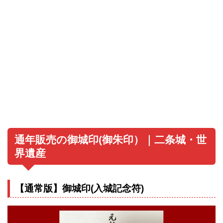
通年販売の御城印(御朱印）｜二条城・世
界遺産
【通常版】御城印(入城記念符)