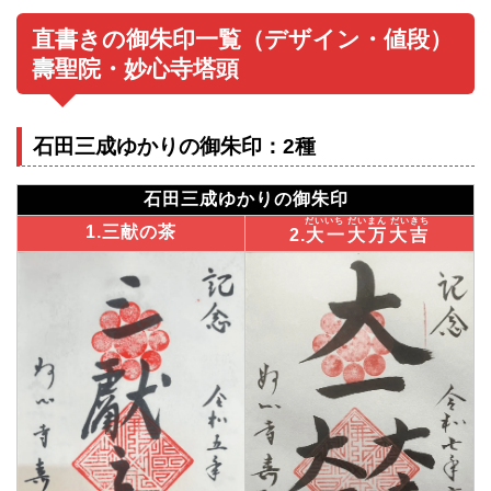
直書きの御朱印一覧（デザイン・値段）
壽聖院・妙心寺塔頭
石田三成ゆかりの御朱印：2種
石田三成ゆかりの御朱印
だいいち だいまん だいきち
1.三献の茶
2.
大一大万大吉