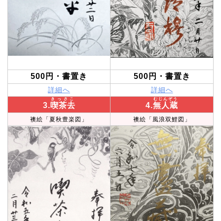
500円・書置き
500円・書置き
詳細へ
詳細へ
きっさこ
むじんぞう
3.
喫茶去
4.
無人蔵
襖絵「夏秋豊楽図」
襖絵「風浪双鯉図」