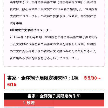
兵庫県生まれ、京都造形芸術大学（現京都芸術大学）出身の現
代絵師。妙心寺塔頭・退蔵院で2011年春に始動した「退蔵院方
丈襖絵プロジェクト」の絵師に抜擢され、退蔵院、壽聖院に襖
絵を奉納。
■退蔵院方丈襖絵プロジェクト
2011年春に妙心寺塔頭・退蔵院と京都造形芸術大学が共同で行
った文化財の保存と若手芸術家の育成を目的した企画。退蔵院
の方丈にある狩野了慶の襖絵が文化財保存のため取り外された
後に納める襖絵を描きあげるというプロジェクト。
書家・金澤翔子展限定御朱印：1種
※5/30～
6/15
書家・金澤翔子展限定御朱印
1.般若