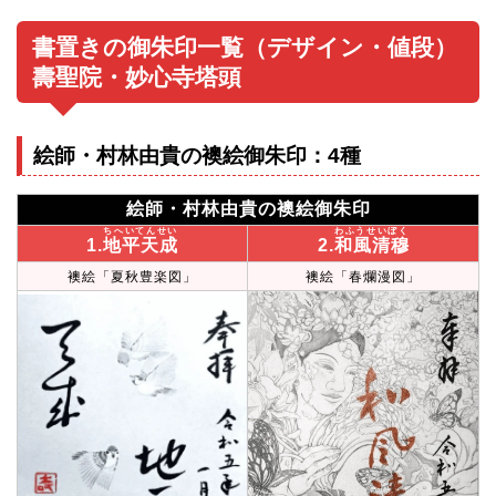
書置きの御朱印一覧（デザイン・値段）
壽聖院・妙心寺塔頭
絵師・村林由貴の襖絵御朱印：4種
絵師・村林由貴の襖絵御朱印
ちへいてんせい
わふうせいぼく
1.
地平天成
2.
和風清穆
襖絵「夏秋豊楽図」
襖絵「春爛漫図」