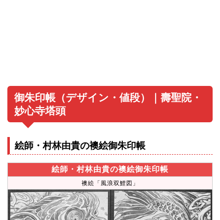
御朱印帳（デザイン・値段）｜壽聖院・
妙心寺塔頭
絵師・村林由貴の襖絵御朱印帳
絵師・村林由貴の襖絵御朱印帳
襖絵「風浪双鯉図」