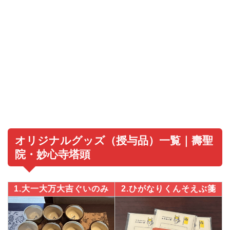
オリジナルグッズ（授与品）一覧｜壽聖
院・妙心寺塔頭
1.大一大万大吉ぐいのみ
2.ひがなりくんそえぶ箋