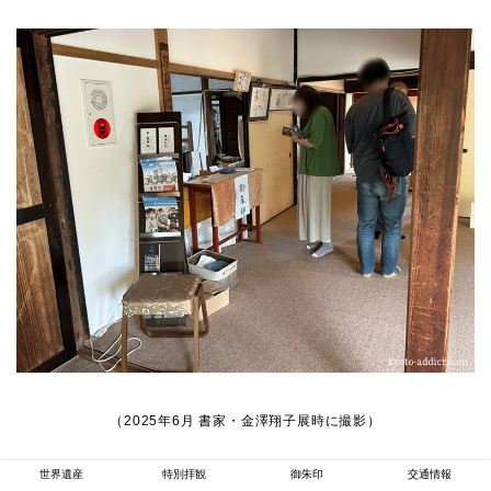
（2025年6月 書家・金澤翔子展時に撮影）
世界遺産
特別拝観
御朱印
交通情報