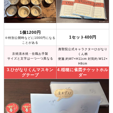
1個1200円
1セット400円
※特別公開時などに1000円になる
ことがある
壽聖院公式キャラクターひがなり
京焼清水焼・住職お手製
くん柄
サイズと文字は一つ一つ異なる
便箋:約W7×H11cm 封筒約:W12×
H8cm
3.ひがなりくんマスキン
4.稲穂に雀図チケットホル
グテープ
ダー