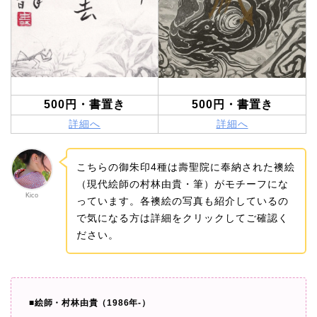
500円・書置き
500円・書置き
詳細へ
詳細へ
こちらの御朱印4種は壽聖院に奉納された襖絵
（現代絵師の村林由貴・筆）がモチーフにな
Kico
っています。各襖絵の写真も紹介しているの
で気になる方は詳細をクリックしてご確認く
ださい。
■絵師・村林由貴（1986年-）