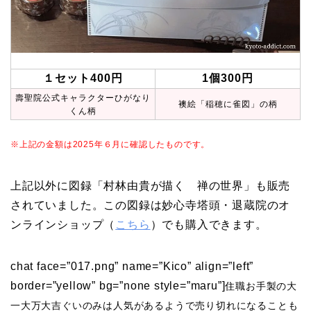
１セット400円
1個300円
壽聖院公式キャラクターひがなり
襖絵「稲穂に雀図」の柄
くん柄
※上記の金額は2025年６月に確認したものです。
上記以外に図録「村林由貴が描く 禅の世界」も販売
されていました。この図録は妙心寺塔頭・退蔵院のオ
ンラインショップ（
こちら
）でも購入できます。
chat face=”017.png” name=”Kico” align=”left”
border=”yellow” bg=”none style=”maru”]
住職お手製の大
一大万大吉ぐいのみは人気があるようで売り切れになることも