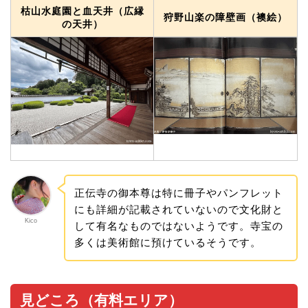
枯山水庭園と血天井（広縁
狩野山楽の障壁画（襖絵）
の天井）
正伝寺の御本尊は特に冊子やパンフレット
にも詳細が記載されていないので文化財と
Kico
して有名なものではないようです。寺宝の
多くは美術館に預けているそうです。
見どころ（有料エリア）