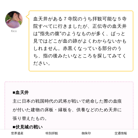
血天井がある７寺院のうち拝観可能な５寺
院すべてに行きましたが、正伝寺の血天井
Kico
は”指先の腹”のようなものが多く、ぱっと
見ではどこが血の跡がよくわからないかも
しれません。赤黒くなっている部分のう
ち、指の後みたいなところを探してみてく
ださい。
■血天井
主に日本の戦国時代の武将が戦いで絶命した際の血痕
が付いた建物の床板・縁板を、供養などのため天井に
張り替えたもの。
■伏見城の戦い
世界遺産
特別拝観
御朱印
交通情報
1600年8月26日（慶長5年7月18日）から1600年9月8