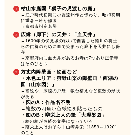
枯山水庭園「獅子の児渡しの庭」
→江戸時代初期に小堀遠州作と伝わり、昭和初期
に重森三玲が修復
→京都市指定名勝
広縁（廊下）の天井：「血天井」
→1600年の伏見城の戦いで自害した徳川の将士
らの供養のために血で染まった廊下を天井にし保
存
→京都府内に血天井があるお寺は7つあり正伝寺
はそのひとつ
方丈内障壁画・絵画など
・水色エリア：狩野山楽の障壁画「西湖の
図（山水図）」
→襖絵や、床脇の戸袋、帳台構えなど複数の形状
がある
・図のA：作品名不明
→複数の四角い色紙絵を貼ったもの
・図のB：辯栄上人の筆「大涅槃図
」
→絵の線がお経の文字になっている
→辯栄上人はおそらく山崎弁栄（1859～1920）
のこと