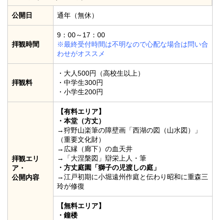
公開日
通年（無休）
9：00～17：00
拝観時間
※最終受付時間は不明なので心配な場合は問い合
わせがオススメ
・大人500円（高校生以上）
拝観料
・中学生300円
・小学生200円
【有料エリア】
・本堂（方丈）
→狩野山楽筆の障壁画「西湖の図（山水図）」
（重要文化財）
→広縁（廊下）の血天井
→「大涅槃図」辯栄上人・筆
拝観エリ
・方丈庭園「獅子の児渡しの庭」
ア・
→江戸初期に小堀遠州作庭と伝わり昭和に重森三
公開内容
玲が修復
【無料エリア】
・鐘楼