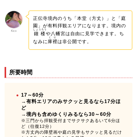
正伝寺境内のうち「本堂（方丈）」と「庭
園」が有料拝観エリアになります。境内の
しょうろう
Kico
鐘楼
や八幡宮は自由に見学できます。ち
くり
なみに
庫裡
は非公開です。
所要時間
17～60分
→有料エリアのみサクッと見るなら17分ほ
ど
→境内も含めゆくりみるなら30～60分
※三門から拝観受付までサクサクあるいて6分ほ
ど（往復12分）
※方丈内の障壁画や庭の見学もサクッと見るだけ