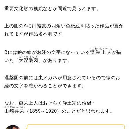
重要文化財の襖絵などが間近で見られます。
上の図のAには複数の四角い色紙絵を貼った作品が置か
れてますが作品名不明です。
べんねいじょうにん
Bには絵の線がお経の文字になっている
辯栄上人
が描
だいねはんず
いた「
大涅槃図
」があります。
涅槃図の前には虫メガネが用意されているので線のお
経の文字を確かめることができます。
なお、辯栄上人はおそらく浄土宗の僧侶・
やまざきべんねい
山崎弁栄
（1859～1920）のことだと思われます。