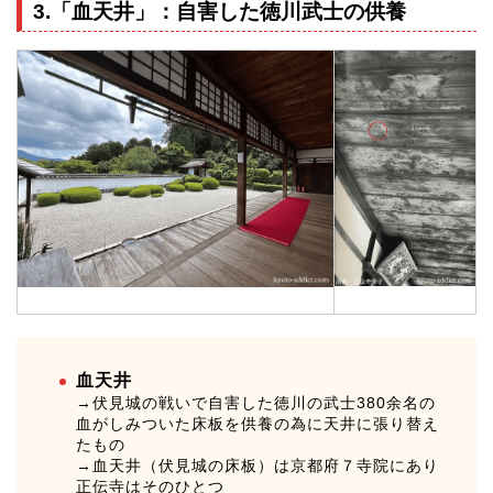
3.「血天井」：自害した徳川武士の供養
血天井
→伏見城の戦いで自害した徳川の武士380余名の
血がしみついた床板を供養の為に天井に張り替え
たもの
→血天井（伏見城の床板）は京都府７寺院にあり
正伝寺はそのひとつ