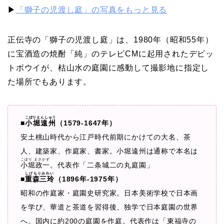
▶
「獅子の児渡し庭」の写真をもっと見る
正伝寺の「獅子の児渡し庭」は、1980年（昭和55年）
に宝酒造の焼酎「純」のテレビCMに起用されたデビッ
トボウイが、枯山水の庭園に感動して撮影地に指定し
た場所でもあります。
こぼりえんしゅう
■
小堀遠州
（1579-1647年）
安土桃山時代から江戸時代前期にかけての大名、茶
人、建築家、作庭家、書家。小堀遠州は通称で本名は
こぼり まさかず
小堀政一
。代表作「二条城二の丸庭園」
しげもりみれい
■
重森三玲
（1896年-1975年）
昭和の作庭家・庭園史研究家。日本美術学校で日本画
を学び、華道と茶道を習得後、独学で日本庭園の世界
へ。国内に約200の庭園を作庭。代表作は「東福寺の