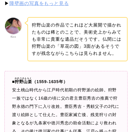
▶
障壁画の写真をもっと見る
狩野山楽の作品でこれほど大展開で描かれ
たものは稀とのことで、美術史上からみて
Kico
も非常に貴重な遺品だそうです。仏間には
狩野山楽の「草花の図」3面があるそうで
すが残念ながらこちらは見られません。
かのうさんらく
■
狩野山楽
（1559-1635年）
安土桃山時代から江戸時代初期の狩野派の絵師。狩野
一族ではなく16歳の頃に父の君主豊臣秀吉の推薦で狩
野永徳の門下に入り改姓。豊臣秀吉・秀頼父子の2代に
渡り絵師として仕えた。豊臣家滅亡後、残党狩りの対
象となるが九条家や徳川秀忠の助命活動により救われ
る。その後は徳川家の仕事にも従事。江戸へ移った狩