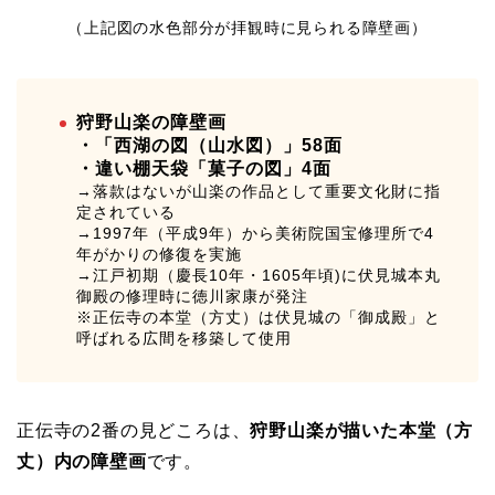
（上記図の水色部分が拝観時に見られる障壁画）
狩野山楽の障壁画
・「西湖の図（山水図）」58面
・違い棚天袋「菓子の図」4面
→落款はないが山楽の作品として重要文化財に指
定されている
→1997年（平成9年）から美術院国宝修理所で4
年がかりの修復を実施
→江戸初期（慶長10年・1605年頃)に伏見城本丸
御殿の修理時に
徳川家康が発注
※正伝寺の本堂（方丈）は伏見城の「御成殿」と
呼ばれる広間を移築して使用
正伝寺の2番の見どころは、
狩野山楽が描いた本堂（方
丈）内の障壁画
です。