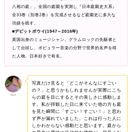
八相の庭」。全国の庭園を実測し『日本庭園史大系』
全33巻（別巻2巻）を完成させるなど庭園史に多大な
功績を残す。
■デビットボウイ(1947～2016年)
英国出身のミュージシャン。グラムロックの先駆者と
して台頭し、ポピュラー音楽の分野で世界的名声を得
た人物。日本好きで有名。
写真だけ見ると「どこがそんなにすごい
の？」と思うかもしれませんが実際にこち
Kico
らの庭を目にするとその美しさに感動しま
す。私が拝観した日に来ていた他の方も庭
を見た瞬間に「すごい！すごい！」と思わ
ず声が漏れていました。これは行った人に
しかわからない感動だと思います。庭から