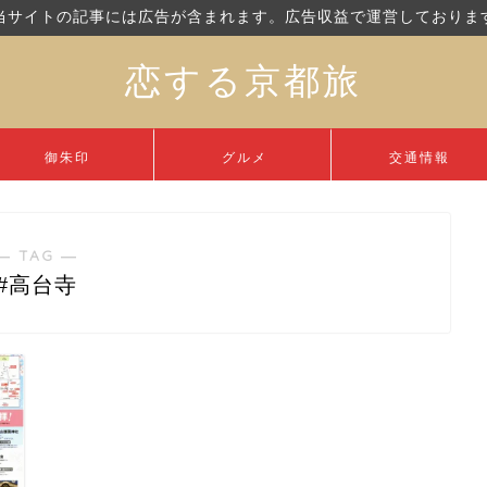
当サイトの記事には広告が含まれます。広告収益で運営しておりま
恋する京都旅
御朱印
グルメ
交通情報
― TAG ―
#高台寺