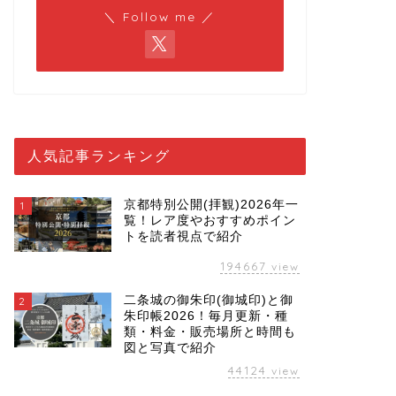
＼ Follow me ／
人気記事ランキング
京都特別公開(拝観)2026年一
1
覧！レア度やおすすめポイン
トを読者視点で紹介
194667
view
二条城の御朱印(御城印)と御
2
朱印帳2026！毎月更新・種
類・料金・販売場所と時間も
図と写真で紹介
44124
view