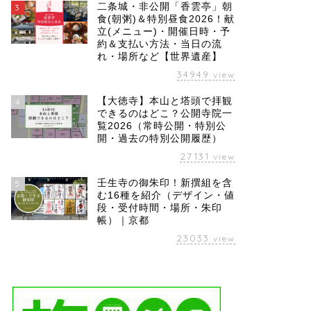
二条城・非公開「香雲亭」朝
3
食(朝粥)＆特別昼食2026！献
立(メニュー)・開催日時・予
約＆支払い方法・当日の流
れ・場所など【世界遺産】
34949
view
【大徳寺】本山と塔頭で拝観
4
できるのはどこ？公開寺院一
覧2026（常時公開・特別公
開・過去の特別公開履歴）
27131
view
壬生寺の御朱印！新撰組を含
5
む16種を紹介（デザイン・値
段・受付時間・場所・朱印
帳）｜京都
23033
view