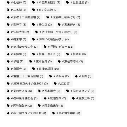
＃七福神
(6)
＃不空羂索観音
(2)
＃世界遺産
(6)
＃二条城
(3)
＃京の冬の旅
(9)
＃京都十二薬師霊場
(2)
＃京都東山福めぐり
(2)
＃南禅寺
(2)
＃壬生寺
(2)
＃幕末好き
(3)
＃弘法大師
(2)
＃弘法大師（空海）ゆかり
(3)
＃御朱印
(3)
＃御朱印の種類が多い
(4)
＃徳川ゆかりの寺
(2)
＃拝観レビュー
(11)
＃新撰組
(2)
＃新春・お正月
(2)
＃新選組
(3)
＃早朝
(2)
＃東本願寺
(3)
＃東福寺塔頭
(3)
＃泉涌寺
(2)
＃泉涌寺塔頭
(10)
＃洛陽三十三観音霊場
(5)
＃清水寺
(2)
＃空海
(3)
＃第58回京の冬の旅2024
(3)
＃紅葉
(2)
＃菊の紋入り
(6)
＃西本願寺
(2)
＃記念スタンプ
(2)
＃都林泉名勝図会
(3)
＃釈迦如来
(2)
＃重森三玲
(6)
＃阿弥陀如来
(2)
＃限定御朱印
(3)
＃非公開エリアでの昼食
(3)
＃龍の御朱印帳
(3)