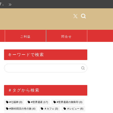
す。
ご利益
問合せ
キーワードで検索
＃タグから検索
#七福神
(3)
#世界遺産
(17)
#世界遺産の御朱印
(3)
#第60回京の冬の旅
(4)
＃カフェ
(3)
＃レビュー
(6)