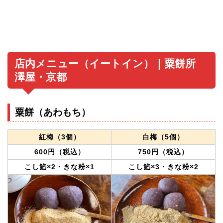
店内メニュー（イートイン）｜粟餅所
澤屋・京都
粟餅（あわもち）
紅梅（3個）
白梅（5個）
600円（税込）
750円（税込）
こし餡×2・きな粉×1
こし餡×3・きな粉×2