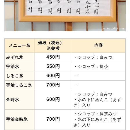
値段（税込）
メニュー名
内容
※参考
450円
みぞれ氷
・シロップ：白みつ
550円
宇治氷
・シロップ：抹茶
600円
－
しるこ氷
700円
－
宇治しるこ氷
・シロップ：白みつ
600円
金時氷
・氷の下にあんこ（あず
き）入り
・シロップ：抹茶みつ
700円
宇治金時氷
・氷の下にあんこ（あず
き）入り