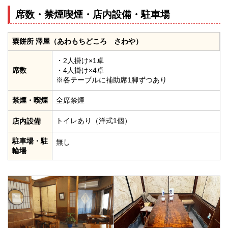
席数・禁煙喫煙・店内設備・駐車場
粟餅所 澤屋（あわもちどころ さわや）
・2人掛け×1卓
席数
・4人掛け×4卓
※各テーブルに補助席1脚ずつあり
禁煙・喫煙
全席禁煙
トイレあり（洋式1個）
店内設備
駐車場・駐
無し
輪場