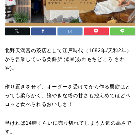
北野天満宮の茶店として江戸時代（1682年/天和2年）
から営業している粟餅所 澤屋(あわもちどころ さわ
や)。
作り置きをせず、オーダーを受けてから作る粟餅はと
っても柔らかく、餡やきな粉の甘さも控えめでほどペ
ロッと食べられるおいしさ！
早ければ14時くらいに売り切れてしまう人気の高さで
す。