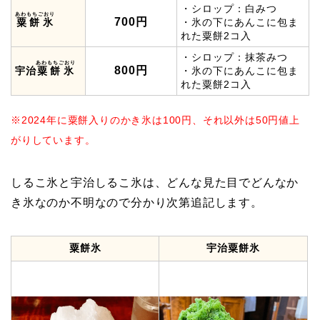
・シロップ：白みつ
あわもちごおり
700円
粟餅氷
・氷の下にあんこに包ま
れた粟餅2コ入
・シロップ：抹茶みつ
あわもちごおり
800円
宇治
粟餅氷
・氷の下にあんこに包ま
れた粟餅2コ入
※2024年に粟餅入りのかき氷は100円、それ以外は50円値上
がりしています。
しるこ氷と宇治しるこ氷は、どんな見た目でどんなか
き氷なのか不明なので分かり次第追記します。
粟餅氷
宇治
粟餅氷