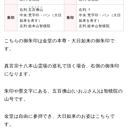
いおぶさん
右列:
五百佛山
右列:？
中央:梵字印・バン（大日
中央:梵字印・バン（大日
朱印
朱印
如来を表す）
如来を表す）
左列:総本山智積院
左列:総本山智積院
こちらの御朱印は金堂の本尊・大日如来の御朱印で
す。
真言宗十八本山霊場の巡礼で頂く場合、右側の御朱印
になります。
朱印や墨文字にある、五百佛山(いおぶさん)は智積院の
山号です。
金堂は自由に参拝でき、大日如来のお姿はこちらで
す。