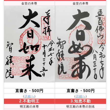
金堂の本尊
金堂の本尊
直書き・500円
直書き・500円
（
詳細へ
）
（
詳細へ
）
2.不動明王
3.知恵不動
明王殿の本尊
明王殿の本尊の別名