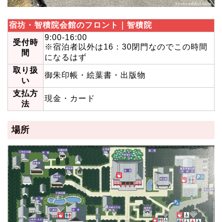
宿坊・智積院会館のフロント｜智積院
9:00-16:00
受付時
※宿泊者以外は16：30閉門なのでこの時間
間
になるはず
取り扱
御朱印帳・絵葉書・出版物
い
支払方
現金・カード
法
場所