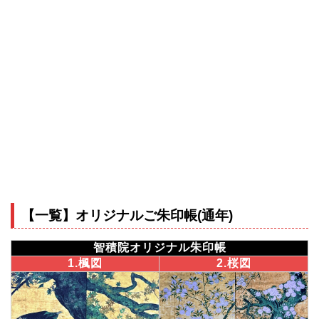
【一覧】オリジナルご朱印帳(通年)
智積院オリジナル朱印帳
1.楓図
2.桜図