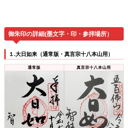
御朱印の詳細(墨文字・印・参拝場所）
１.大日如来（通常版・真言宗十八本山用）
通常版
真言宗十八本山用