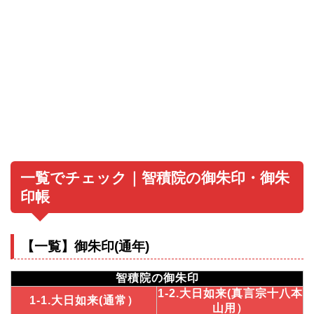
一覧でチェック｜智積院の御朱印・御朱
印帳
【一覧】御朱印(通年)
智積院の御朱印
1-2.大日如来(真言宗十八本
1-1.大日如来(通常）
山用）