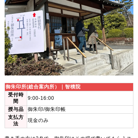
御朱印所(総合案内所）｜智積院
受付時
9:00-16:00
間
授与品
御朱印/御朱印帳
支払方
現金のみ
法