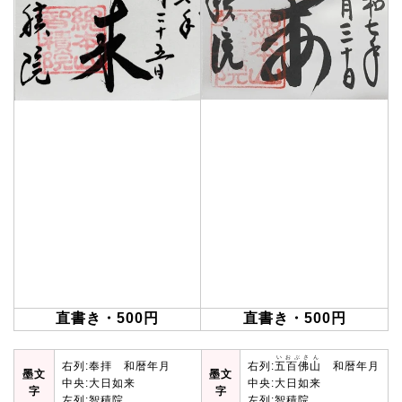
直書き・500円
直書き・500円
いおぶさん
右列:奉拝 和暦年月
右列:
五百佛山
和暦年月
墨文
墨文
中央:大日如来
中央:大日如来
字
字
左列:智積院
左列:智積院