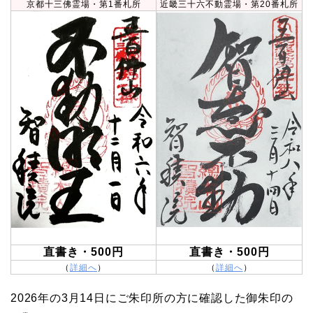
京都十三佛霊場・第1番札所
近畿三十六不動霊場・第20番札所
直書き・500円
直書き・500円
（
詳細へ
）
（
詳細へ
）
2026年の3月14日にご朱印所の方に確認した御朱印の