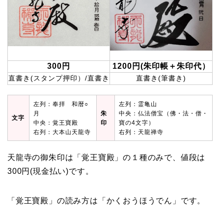
300円
1200円(朱印帳＋朱印代）
直書き(スタンプ押印）/直書き
直書き(筆書き)
左列：奉拝 和暦○
左列：霊亀山
月
朱
中央：仏法僧宝（佛・法・僧・
文字
中央：覚王寶殿
印
寶の4文字）
右列：大本山天龍寺
右列：天龍禅寺
天龍寺の御朱印は「覚王寶殿」の１種のみで、値段は
300円(現金払い)です。
「覚王寶殿」の読み方は「かくおうほうでん」です。