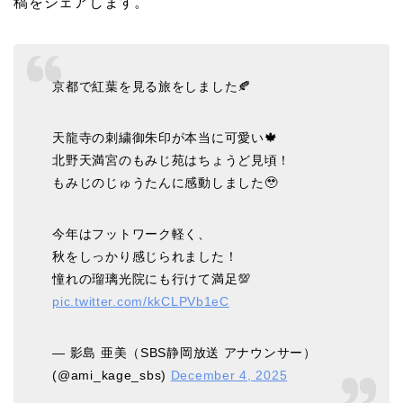
稿をシェアします。
京都で紅葉を見る旅をしました🍂
天龍寺の刺繍御朱印が本当に可愛い🍁
北野天満宮のもみじ苑はちょうど見頃！
もみじのじゅうたんに感動しました🥹
今年はフットワーク軽く、
秋をしっかり感じられました！
憧れの瑠璃光院にも行けて満足💯
pic.twitter.com/kkCLPVb1eC
— 影島 亜美（SBS静岡放送 アナウンサー）
(@ami_kage_sbs)
December 4, 2025