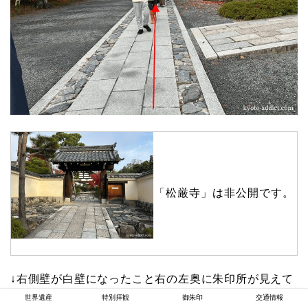
「松厳寺」は非公開です。
↓右側壁が白壁になったこと右の左奥に朱印所が見えて
きます。
世界遺産
特別拝観
御朱印
交通情報