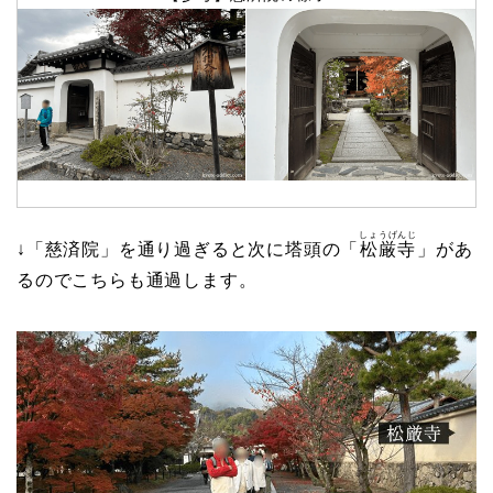
しょうげんじ
↓「慈済院」を通り過ぎると次に塔頭の「
松厳寺
」があ
るのでこちらも通過します。