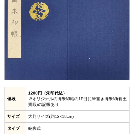
1200円（朱印代込）
値段
※オリジナルの御朱印帳の1P目に筆書き御朱印(覚王
寶殿)の記帳あり
サイズ
大判サイズ(約12×18cm)
タイプ
蛇腹式