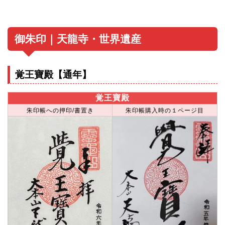
御朱印｜天龍寺・世界遺産
覚王寶殿【通年】
覚王寶殿
朱印帳への押印/書置き
朱印帳購入時の１ページ目