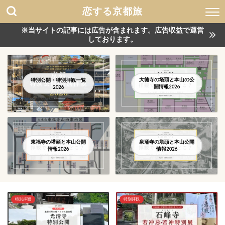
恋する京都旅
※当サイトの記事には広告が含まれます。広告収益で運営
しております。
大徳寺の塔頭と本山の公
特別公開・特別拝観一覧
開情報2026
2026
東福寺の塔頭と本山公開
泉涌寺の塔頭と本山公開
情報2026
情報2026
特別拝観
特別拝観