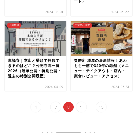
ート）
2024-08-01
2024-05-22
公開情報
甘未処・茶寮
東福寺｜本山と塔頭で拝観で
粟餅所 澤屋の最新情報！あわ
きるのはどこ？公開寺院一覧
もち一筋で340年の老舗（メニ
2026（通年公開・特別公開・
ュー・テイクアウト・店内・
過去の特別公開履歴）
実食レビュー・アクセス）
2024-04-09
2024-03-31
...
...
1
7
8
9
15