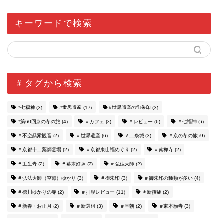
キーワードで検索
＃タグから検索
#七福神
(3)
#世界遺産
(17)
#世界遺産の御朱印
(3)
#第60回京の冬の旅
(4)
＃カフェ
(3)
＃レビュー
(6)
＃七福神
(6)
＃不空羂索観音
(2)
＃世界遺産
(6)
＃二条城
(3)
＃京の冬の旅
(9)
＃京都十二薬師霊場
(2)
＃京都東山福めぐり
(2)
＃南禅寺
(2)
＃壬生寺
(2)
＃幕末好き
(3)
＃弘法大師
(2)
＃弘法大師（空海）ゆかり
(3)
＃御朱印
(3)
＃御朱印の種類が多い
(4)
＃徳川ゆかりの寺
(2)
＃拝観レビュー
(11)
＃新撰組
(2)
＃新春・お正月
(2)
＃新選組
(3)
＃早朝
(2)
＃東本願寺
(3)