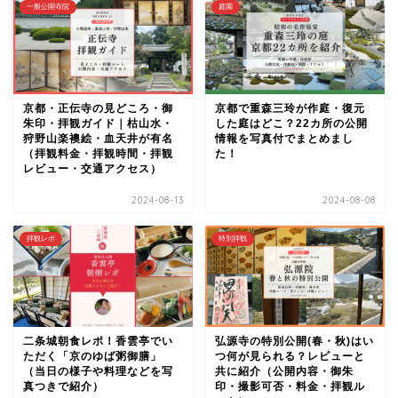
一般公開寺院
庭園
京都・正伝寺の見どころ・御
京都で重森三玲が作庭・復元
朱印・拝観ガイド｜枯山水・
した庭はどこ？22カ所の公開
狩野山楽襖絵・血天井が有名
情報を写真付でまとめまし
（拝観料金・拝観時間・拝観
た！
レビュー・交通アクセス）
2024-08-13
2024-08-08
拝観レポ
特別拝観
二条城朝食レポ！香雲亭でい
弘源寺の特別公開(春・秋)はい
ただく「京のゆば粥御膳」
つ何が見られる？レビューと
（当日の様子や料理などを写
共に紹介（公開内容・御朱
真つきで紹介）
印・撮影可否・料金・拝観ル