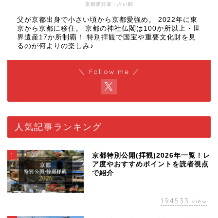
京都愛好家・占い師
父が京都出身で小さい頃から京都愛強め。 2022年に東
京から京都に移住。 京都の神社仏閣は100か所以上・世
界遺産17か所制覇！ 特別拝観で国宝や重要文化財を見
るのが何よりの楽しみ♪
＼ Follow me ／
人気記事ランキング
1
京都特別公開(拝観)2026年一覧！レ
ア度やおすすめポイントを読者視点
で紹介
194533
view