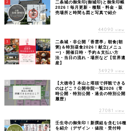
2
二条城の御朱印(御城印)と御朱印帳
2026！毎月更新・種類・料金・販
売場所と時間も図と写真で紹介
44090
view
3
二条城・非公開「香雲亭」朝食(朝
粥)＆特別昼食2026！献立(メニュ
ー)・開催日時・予約＆支払い方
法・当日の流れ・場所など【世界遺
産】
34929
view
4
【大徳寺】本山と塔頭で拝観できる
のはどこ？公開寺院一覧2026（常
時公開・特別公開・過去の特別公開
履歴）
27081
view
5
壬生寺の御朱印！新撰組を含む16種
を紹介（デザイン・値段・受付時