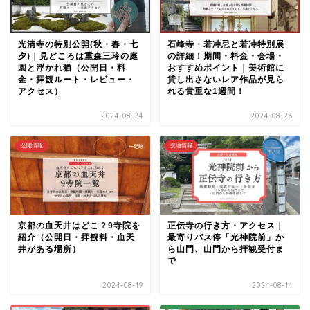
光清寺の特別公開(秋・春・七
石峰寺・若冲忌と若冲特別展
夕)｜見どころは重森三玲の庭
の詳細！期間・料金・会場・
園と浮かれ猫（公開日・料
おすすめポイント｜美術館に
金・拝観ルート・レビュー・
貸し出さないレア作品が見ら
アクセス）
れる貴重な1週間！
2024-08-24
2024-08-23
公開情報
交通情報
京都の血天井はどこ？9寺院を
正伝寺の行き方・アクセス｜
紹介（公開日・拝観料・血天
最寄りバス停「光神院前」か
井がある場所）
ら山門、山門から拝観受付ま
で
2024-08-19
2024-08-14