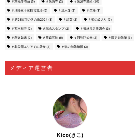
＃東福寺塔頭
(3)
＃泉涌寺
(2)
＃泉涌寺塔頭
(10)
＃洛陽三十三観音霊場
(5)
＃清水寺
(2)
＃空海
(3)
＃第58回京の冬の旅2024
(3)
＃紅葉
(2)
＃菊の紋入り
(6)
＃西本願寺
(2)
＃記念スタンプ
(2)
＃都林泉名勝図会
(3)
＃釈迦如来
(2)
＃重森三玲
(6)
＃阿弥陀如来
(2)
＃限定御朱印
(3)
＃非公開エリアでの昼食
(3)
＃龍の御朱印帳
(3)
メディア運営者
Kico(きこ)