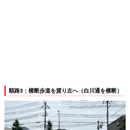
順路3：横断歩道を渡り左へ（白川通を横断）