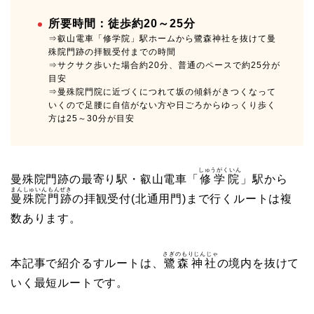
所要時間：徒歩約20～25分
⇒叡山電車「修学院」駅ホームから鷺森神社を抜けて曼
殊院門跡の拝観受付までの時間
⇒サクサク歩いた場合約20分、普通のペースで約25分が
目安
⇒曼殊院門院に近づくにつれて坂の傾斜がきつくなって
いくので足腰に自信がない方や日ごろからゆっくり歩く
方は25～30分が目安
しゅうがくいん
曼殊院門跡の最寄り駅・叡山電車「
修学院
」駅から
まんしゅいんもんぜき
曼殊院門跡
の拝観受付(北通用門)まで行くルートは複
数あります。
さぎのもりじんじゃ
本記事で紹介るすルートは、
鷺森神社
の境内を抜けて
いく最短ルートです。