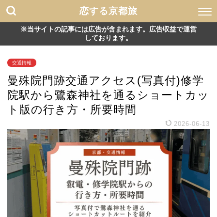
恋する京都旅
※当サイトの記事には広告が含まれます。広告収益で運営
しております。
交通情報
曼殊院門跡交通アクセス(写真付)修学
院駅から鷺森神社を通るショートカッ
ト版の行き方・所要時間
2026-06-13